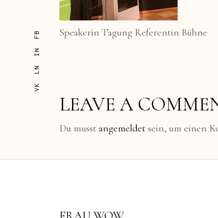
Speakerin Tagung Referentin Bühne
FB
IN
LN
VK
LEAVE A COMME
Du musst
angemeldet
sein, um einen 
FRAU WOW