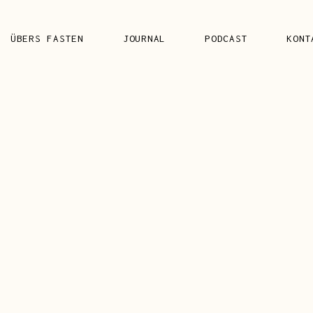
FAQ’S
ÜBERS FASTEN
JOURNAL
PODCAST
KONT
FAQ’S