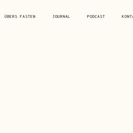
FAQ’S
ÜBERS FASTEN
JOURNAL
PODCAST
KONT
FAQ’S