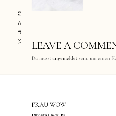
FB
IN
LN
VK
LEAVE A COMME
Du musst
angemeldet
sein, um einen 
FRAU WOW
INFO@FRAUWOW.DE