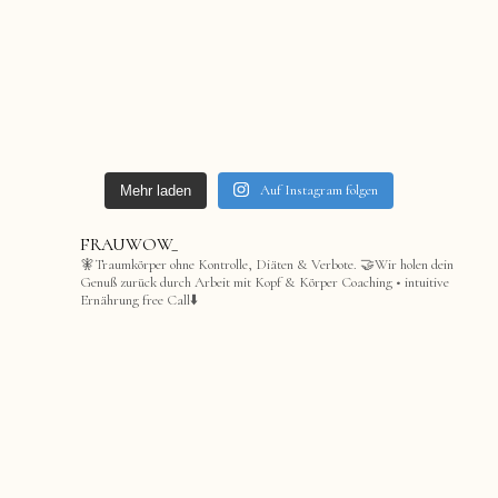
Auf Instagram folgen
Mehr laden
FRAUWOW_
🧚Traumkörper ohne Kontrolle, Diäten & Verbote.
🤝Wir holen dein
Genuß zurück durch Arbeit mit Kopf & Körper
Coaching • intuitive
Ernährung
free Call⬇️