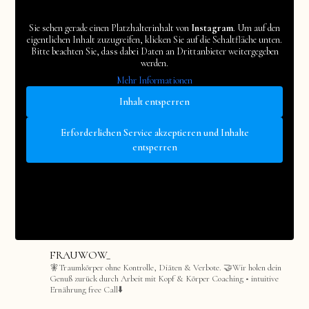
Sie sehen gerade einen Platzhalterinhalt von
Instagram
. Um auf den
eigentlichen Inhalt zuzugreifen, klicken Sie auf die Schaltfläche unten.
Bitte beachten Sie, dass dabei Daten an Drittanbieter weitergegeben
werden.
Mehr Informationen
Inhalt entsperren
Erforderlichen Service akzeptieren und Inhalte
entsperren
FRAUWOW_
🧚Traumkörper ohne Kontrolle, Diäten & Verbote.
🤝Wir holen dein
Genuß zurück durch Arbeit mit Kopf & Körper
Coaching • intuitive
Ernährung
free Call⬇️